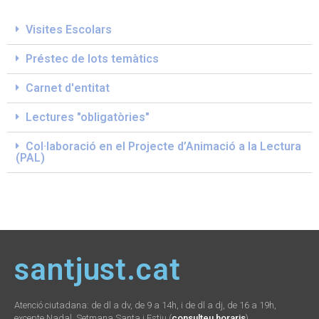
Visites Escolars
Préstec de lots temàtics
Carnet d'entitat
Lectures "obligatòries"
Col·laboració en el Projecte d’Animació a la Lectura
(PAL)
santjust.cat
Atenció ciutadana: de dl a dv, de 9 a 14h, i de dl a dj, de 16 a 19h,
excepte Nadal, Setmana Santa i Estiu (
consulteu horaris
)