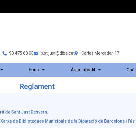
93 475 63 00
b.st.just@diba.cat
Carles Mercader, 17
Fons
Àrea Infantil
Què
Reglament
it de Sant Just Desvern.
Xarxa de Biblioteques Municipals de la Diputació de Barcelona i l’ús 