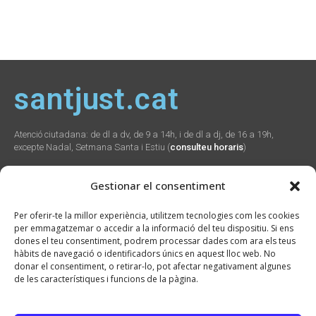
santjust.cat
Atenció ciutadana: de dl a dv, de 9 a 14h, i de dl a dj, de 16 a 19h,
excepte Nadal, Setmana Santa i Estiu (
consulteu horaris
)
Gestionar el consentiment
Social
Webs
Contacte
Per oferir-te la millor experiència, utilitzem tecnologies com les cookies
municipals
per emmagatzemar o accedir a la informació del teu dispositiu. Si ens
Plaça Verdaguer, 2
dones el teu consentiment, podrem processar dades com ara els teus
Sant Just Desvern,
Promunsa
hàbits de navegació o identificadors únics en aquest lloc web. No
08960
Promoció Econòmica
donar el consentiment, o retirar-lo, pot afectar negativament algunes
934 804 800
seu.cat
de les característiques i funcions de la pàgina.
ajuntament@santjust.
santjust.org
cat
Ràdio Desvern