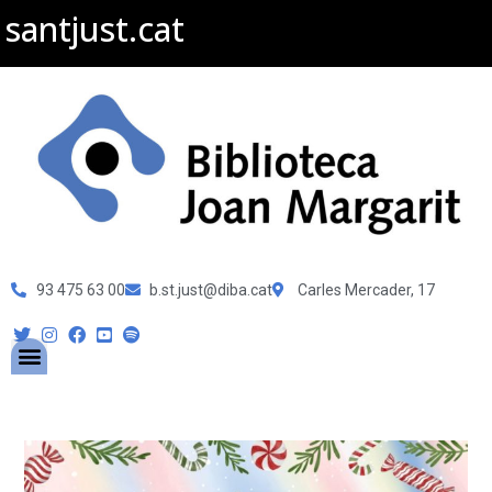
santjust.cat
93 475 63 00
b.st.just@diba.cat
Carles Mercader, 17