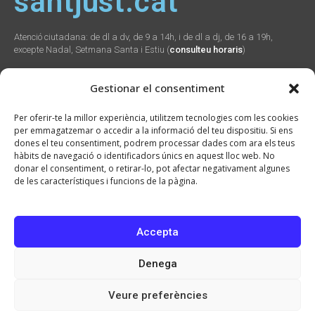
santjust.cat
Atenció ciutadana: de dl a dv, de 9 a 14h, i de dl a dj, de 16 a 19h,
excepte Nadal, Setmana Santa i Estiu (
consulteu horaris
)
Gestionar el consentiment
Social
Webs
Contacte
Per oferir-te la millor experiència, utilitzem tecnologies com les cookies
municipals
per emmagatzemar o accedir a la informació del teu dispositiu. Si ens
Plaça Verdaguer, 2
dones el teu consentiment, podrem processar dades com ara els teus
Sant Just Desvern,
Promunsa
hàbits de navegació o identificadors únics en aquest lloc web. No
08960
Promoció Econòmica
donar el consentiment, o retirar-lo, pot afectar negativament algunes
934 804 800
seu.cat
de les característiques i funcions de la pàgina.
ajuntament@santjust.
santjust.org
cat
Ràdio Desvern
Accepta
Denega
2026 © Ajuntament de Sant Just Desvern · CIF: P0821900H · Tots els drets
reservats
Veure preferències
Avís Legal