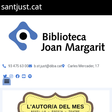
santjust.cat
93 475 63 00
b.st.just@diba.cat
Carles Mercader, 17