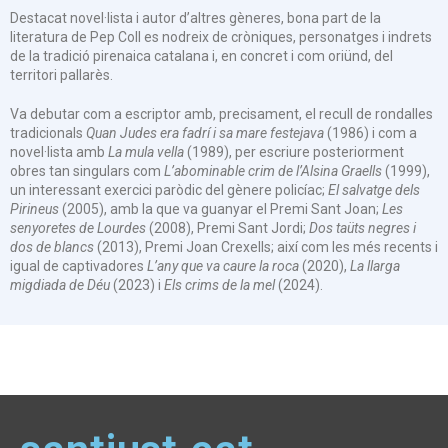
Destacat novel·lista i autor d’altres gèneres, bona part de la
literatura de Pep Coll es nodreix de cròniques, personatges i indrets
de la tradició pirenaica catalana i, en concret i com oriünd, del
territori pallarès.
Va debutar com a escriptor amb, precisament, el recull de rondalles
tradicionals
Quan Judes era fadrí i sa mare festejava
(1986) i com a
novel·lista amb
La mula vella
(1989), per escriure posteriorment
obres tan singulars com
L’abominable crim de l’Alsina Graells
(1999),
un interessant exercici paròdic del gènere policíac;
El salvatge dels
Pirineus
(2005), amb la que va guanyar el Premi Sant Joan;
Les
senyoretes de Lourdes
(2008), Premi Sant Jordi;
Dos taüts negres i
dos de blancs
(2013), Premi Joan Crexells; així com les més recents i
igual de captivadores
L’any que va caure la roca
(2020),
La llarga
migdiada de Déu
(2023) i
Els crims de la mel
(2024).