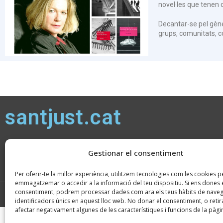
novel·les que tenen 
Decantar-se pel gèner
grups, comunitats, co
santjust.cat
Atenció ciutadana: de dl a dv, de 9 a 14h, i de dl a dj, de 16 a 19h,
excepte Nadal, Setmana Santa i Estiu (
consulteu horaris
)
Gestionar el consentiment
Per oferir-te la millor experiència, utilitzem tecnologies com les cookies p
emmagatzemar o accedir a la informació del teu dispositiu. Si ens dones e
consentiment, podrem processar dades com ara els teus hàbits de naveg
2026 © Ajuntament de Sant Just Desvern · CIF: P0821900H · Tots els drets reserv
identificadors únics en aquest lloc web. No donar el consentiment, o retira
afectar negativament algunes de les característiques i funcions de la pàgi