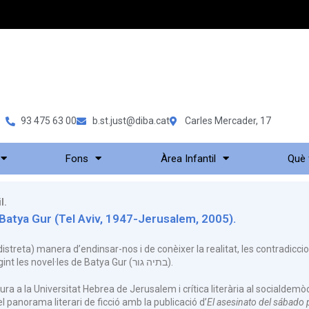
93 475 63 00
b.st.just@diba.cat
Carles Mercader, 17
Fons
Àrea Infantil
Què
l.
Batya Gur (Tel Aviv, 1947-Jerusalem, 2005).
streta) manera d’endinsar-nos i de conèixer la realitat, les contradiccion
contemporani, és llegint les novel·les de Batya Gur (בתיה גור).
ura a la Universitat Hebrea de Jerusalem i crítica literària al socialdemòc
l panorama literari de ficció amb la publicació d’
El asesinato del sábado