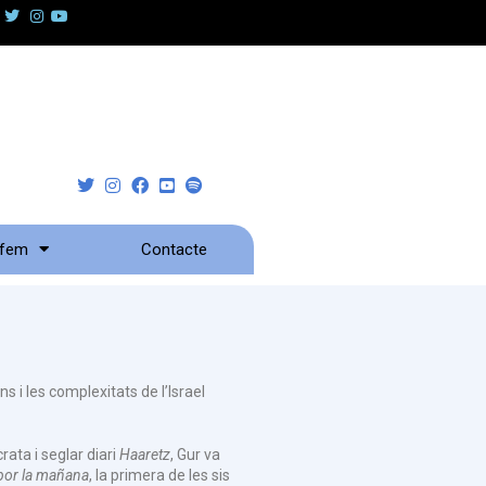
 fem
Contacte
s i les complexitats de l’Israel
rata i seglar diari
Haaretz
, Gur va
 por la mañana
, la primera de les sis