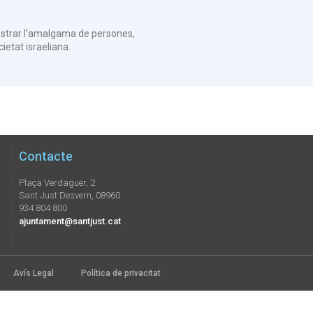
 mostrar l’amalgama de persones,
ietat israeliana.
Contacte
Plaça Verdaguer, 2
Sant Just Desvern, 08960
934 804 800
ajuntament@santjust.cat
Avís Legal
Política de privacitat