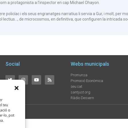
com a protagonista a l’inspector en cap Michael Ohayon.
e policíac i els seus engranatges narratius li servia a Gur, i molt, per
l·lectius…, de microcosmos, en definitiva, que configuren la intricada soc
Social
Webs municipals
Promunsa
Promoció Econòmica
seu.cat
santjust.org
Ràdio Desvern
er
l teu
ació o
ats
r-lo, pot
na.