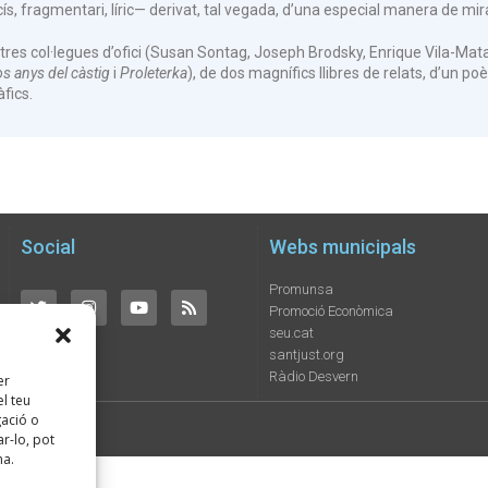
cís, fragmentari, líric— derivat, tal vegada, d’una especial manera de mira
tres col·legues d’ofici (Susan Sontag, Joseph Brodsky, Enrique Vila-Mata
os anys del càstig
i
Proleterka
), de dos magnífics llibres de relats, d’un poèt
fics.
Social
Webs municipals
Promunsa
Promoció Econòmica
seu.cat
santjust.org
Ràdio Desvern
er
l teu
ació o
ats
r-lo, pot
na.