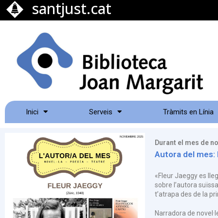
santjust.cat
Inici
Serveis
Tràmits en Línia
Durant el mes de n
Autora del mes: 
«Fleur Jaeggy es lle
sobre l’autora suïss
t’atrapa des de la pri
Narradora de novel·l