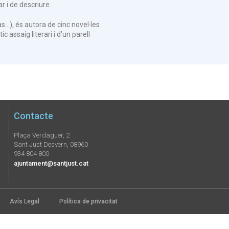
r i de descriure.
s…), és autora de cinc novel·les
ic assaig literari i d’un parell
Contacte
Plaça Verdaguer, 2
Sant Just Desvern, 08960
934 804 800
ajuntament@santjust.cat
Avís Legal
Política de privacitat