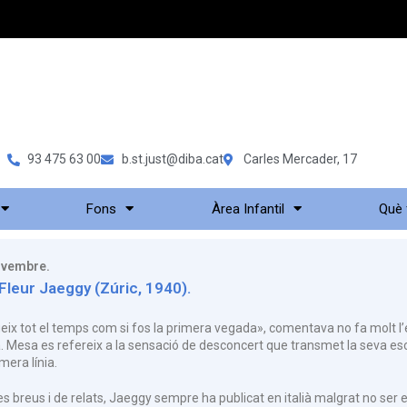
93 475 63 00
b.st.just@diba.cat
Carles Mercader, 17
Fons
Àrea Infantil
Què
ovembre.
Fleur Jaeggy (Zúric, 1940).
geix tot el temps com si fos la primera vegada», comentava no fa molt l’
a. Mesa es refereix a la sensació de desconcert que transmet la seva esc
mera línia.
es breus i de relats, Jaeggy sempre ha publicat en italià malgrat no ser 