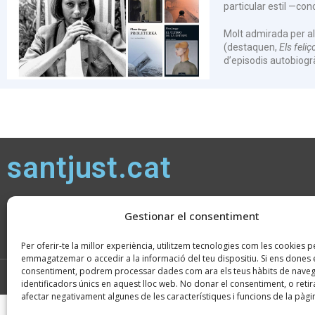
particular estil —con
Molt admirada per al
(destaquen,
Els feliç
d’episodis autobiogrà
santjust.cat
Atenció ciutadana: de dl a dv, de 9 a 14h, i de dl a dj, de 16 a 19h,
Gestionar el consentiment
excepte Nadal, Setmana Santa i Estiu (
consulteu horaris
)
Per oferir-te la millor experiència, utilitzem tecnologies com les cookies p
emmagatzemar o accedir a la informació del teu dispositiu. Si ens dones e
consentiment, podrem processar dades com ara els teus hàbits de naveg
2026 © Ajuntament de Sant Just Desvern · CIF: P0821900H · Tots els drets reserv
identificadors únics en aquest lloc web. No donar el consentiment, o retira
afectar negativament algunes de les característiques i funcions de la pàgi