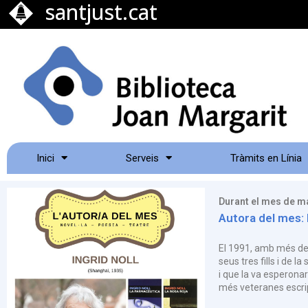
santjust.cat
Inici
Serveis
Tràmits en Línia
Durant el mes de m
Autora del mes: 
El 1991, amb més de c
seus tres fills i de l
i que la va esperonar
més veteranes escrip