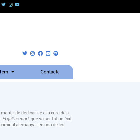
 fem
Contacte
arit, i de dedicar-se a la cura dels
a,
El gall és mort
, que va ser tot un èxit
a criminal alemanya i en una de les