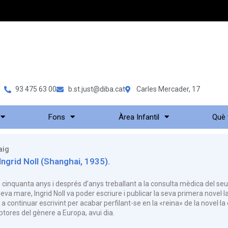
93 475 63 00
b.st.just@diba.cat
Carles Mercader, 17
Fons
Àrea Infantil
Què
aig
Ingrid Noll (Shanghai, 1935).
inquanta anys i després d’anys treballant a la consulta mèdica del seu m
a seva mare, Ingrid Noll va poder escriure i publicar la seva primera novel·l
 a continuar escrivint per acabar perfilant-se en la «reina» de la novel·l
tores del gènere a Europa, avui dia.