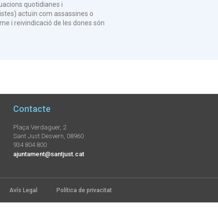
uacions quotidianes i
istes) actuïn com assassines o
me i reivindicació de les dones són
Contacte
Plaça Verdaguer, 2
Sant Just Desvern, 08960
934 804 800
ajuntament@santjust.cat
Avís Legal
Política de privacitat