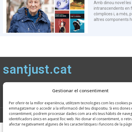
Amb dinou novel·les 
intranscendents en f
còmplices i, a més, 
altres components ha
santjust.cat
Atenció ciutadana: de dl a dv, de 9 a 14h, i de dl a dj, de 16 a 19h,
excepte Nadal, Setmana Santa i Estiu (
consulteu horaris
)
Gestionar el consentiment
Per oferir-te la millor experiència, utilitzem tecnologies com les cookies p
emmagatzemar o accedir a la informació del teu dispositiu. Si ens dones e
consentiment, podrem processar dades com ara els teus hàbits de naveg
2026 © Ajuntament de Sant Just Desvern · CIF: P0821900H · Tots els drets reserv
identificadors únics en aquest lloc web. No donar el consentiment, o retira
afectar negativament algunes de les característiques i funcions de la pàgi