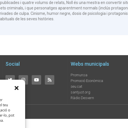
publicades i quatre volums de relats, Noll és una mestra en convertir sit
ets criminals, i que personatges aparentment normals (inclús protagon
privades de culpa. Cinisme, humor negre, dosis de psicologia i protagonis
bituals de les seves històries.
Social
Webs municipals
Promunsa
Promoció Econòmica
seu.cat
santjust.org
Ràdio Desvern
er
l teu
ació o
ats
r-lo, pot
na.