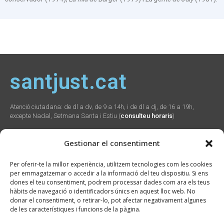
santjust.cat
Atenció ciutadana: de dl a dv, de 9 a 14h, i de dl a dj, de 16 a 19h,
excepte Nadal, Setmana Santa i Estiu (
consulteu horaris
)
Gestionar el consentiment
Social
Webs
Contacte
Per oferir-te la millor experiència, utilitzem tecnologies com les cookies
municipals
per emmagatzemar o accedir a la informació del teu dispositiu. Si ens
Plaça Verdaguer, 2
dones el teu consentiment, podrem processar dades com ara els teus
Sant Just Desvern,
Promunsa
hàbits de navegació o identificadors únics en aquest lloc web. No
08960
Promoció Econòmica
donar el consentiment, o retirar-lo, pot afectar negativament algunes
934 804 800
seu.cat
de les característiques i funcions de la pàgina.
ajuntament@santjust.
santjust.org