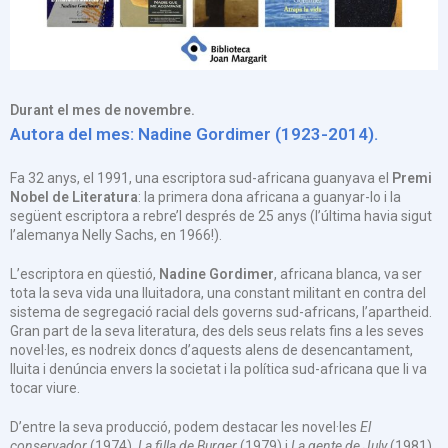
Durant el mes de novembre.
Autora del mes: Nadine Gordimer (1923-2014).
Fa 32 anys, el 1991, una escriptora sud-africana guanyava el
Premi
Nobel de Literatura
: la primera dona africana a guanyar-lo i la
següent escriptora a rebre’l després de 25 anys (l’última havia sigut
l’alemanya Nelly Sachs, en 1966!).
L’escriptora en qüestió,
Nadine Gordimer
, africana blanca, va ser
tota la seva vida una lluitadora, una constant militant en contra del
sistema de segregació racial dels governs sud-africans, l’apartheid.
Gran part de la seva literatura, des dels seus relats fins a les seves
novel·les, es nodreix doncs d’aquests alens de desencantament,
lluita i denúncia envers la societat i la política sud-africana que li va
tocar viure.
D’entre la seva producció, podem destacar les novel·les
El
conservador
(1974),
La filla de Burger
(1979) i
La gente de July
(1981).