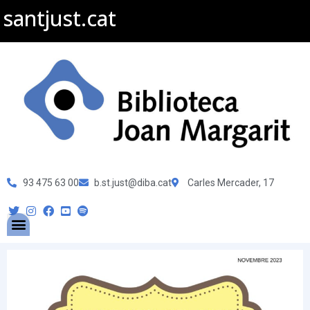
santjust.cat
93 475 63 00
b.st.just@diba.cat
Carles Mercader, 17