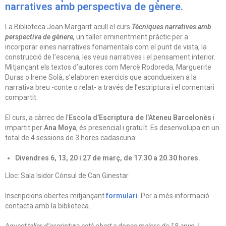
narratives amb perspectiva de gènere.
La Biblioteca Joan Margarit acull el curs
Tècniques narratives amb
perspectiva de gènere,
un taller eminentment pràctic per a
incorporar eines narratives fonamentals com el punt de vista, la
construcció de l’escena, les veus narratives i el pensament interior.
Mitjançant els textos d’autores com Mercè Rodoreda, Marguerite
Duras o Irene Solà, s’elaboren exercicis que acondueixen a la
narrativa breu -conte o relat- a través de l’escriptura i el comentari
compartit.
El curs, a càrrec de l’
Escola d’Escriptura de l’Ateneu Barcelonès
i
impartit per
Ana Moya
, és presencial i gratuït. Es desenvolupa en un
total de 4 sessions de 3 hores cadascuna:
Divendres 6, 13, 20 i 27 de març, de 17.30 a 20.30 hores.
Lloc: Sala Isidor Cònsul de Can Ginestar.
Inscripcions obertes mitjançant
formulari
. Per a més informació
contacta amb la biblioteca.
Aquest taller d’escriptura està obert a dones majors de 18 anys, i