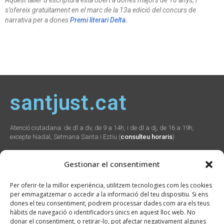
s’ofereix gratuïtament en el marc de la 13a edició del concurs de
narrativa per a dones
Premi literari Delta
.
santjust.cat
Atenció ciutadana: de dl a dv, de 9 a 14h, i de dl a dj, de 16 a 19h,
excepte Nadal, Setmana Santa i Estiu (
consulteu horaris
)
Gestionar el consentiment
Social
Webs
Contacte
Per oferir-te la millor experiència, utilitzem tecnologies com les cookies
municipals
per emmagatzemar o accedir a la informació del teu dispositiu. Si ens
Plaça Verdaguer, 2
dones el teu consentiment, podrem processar dades com ara els teus
Sant Just Desvern,
Promunsa
hàbits de navegació o identificadors únics en aquest lloc web. No
08960
Promoció Econòmica
donar el consentiment, o retirar-lo, pot afectar negativament algunes