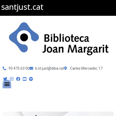
santjust.cat
93 475 63 00
b.st.just@diba.cat
Carles Mercader, 17