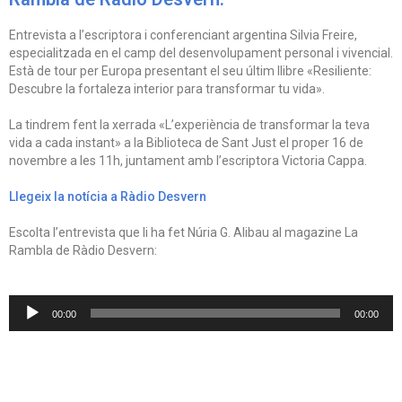
Entrevista a l’escriptora i conferenciant argentina Silvia Freire,
especialitzada en el camp del desenvolupament personal i vivencial.
Està de tour per Europa presentant el seu últim llibre «Resiliente:
Descubre la fortaleza interior para transformar tu vida».
La tindrem fent la xerrada «L’experiència de transformar la teva
vida a cada instant» a la Biblioteca de Sant Just el proper 16 de
novembre a les 11h, juntament amb l’escriptora Victoria Cappa.
Llegeix la notícia a Ràdio Desvern
Escolta l’entrevista que li ha fet Núria G. Alibau al magazine La
Rambla de Ràdio Desvern:
Reproductor
00:00
00:00
d'àudio