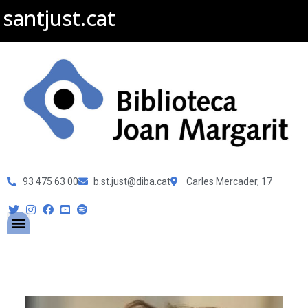
santjust.cat
93 475 63 00
b.st.just@diba.cat
Carles Mercader, 17