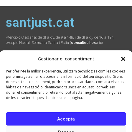
santjust.cat
Atenció ciutadana: de dl a dv, de 9 a 14h, i de dl a dj, de 16 a 19h,
excepte Nadal, Setmana Santa i Estiu (
consulteu horaris
)
Gestionar el consentiment
Social
Webs
Contacte
Per oferir-te la millor experiència, utilitzem tecnologies com les cookies
municipals
per emmagatzemar o accedir a la informació del teu dispositiu. Si ens
Plaça Verdaguer, 2
dones el teu consentiment, podrem processar dades com ara els teus
Sant Just Desvern,
Promunsa
hàbits de navegació o identificadors únics en aquest lloc web. No
08960
Promoció Econòmica
donar el consentiment, o retirar-lo, pot afectar negativament algunes
934 804 800
seu.cat
de les característiques i funcions de la pàgina.
ajuntament@santjust.
santjust.org
cat
Ràdio Desvern
Accepta