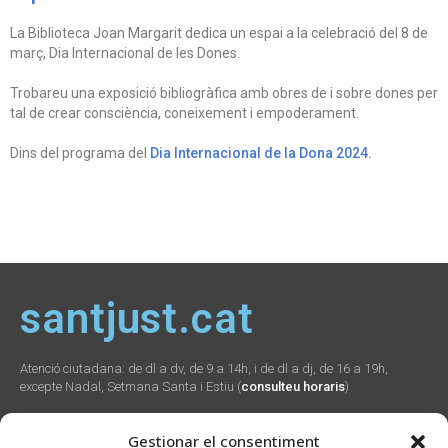
La Biblioteca Joan Margarit dedica un espai a la celebració del 8 de
març, Dia Internacional de les Dones.
Trobareu una exposició bibliogràfica amb obres de i sobre dones per
tal de crear consciència, coneixement i empoderament.
Dins del programa del
Dia Internacional de la Dona 2024.
santjust.cat
Atenció ciutadana: de dl a dv, de 9 a 14h, i de dl a dj, de 16 a 19h,
excepte Nadal, Setmana Santa i Estiu (
consulteu horaris
)
Gestionar el consentiment