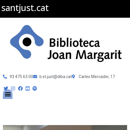
santjust.cat
93 475 63 00
b.st.just@diba.cat
Carles Mercader, 17