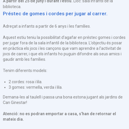
A partir del 25 de juny i durant l’estiu.
Lloc: sala infantil de la
biblioteca.
Préstec de gomes i cordes per jugar al carrer.
Adreçat a infants a partir de 6 anys i les famílies.
Aquest estiu teniu la possibilitat d’agafar en préstec gomes i cordes
per jugar fora de la sala infantil de la biblioteca. L’objectiu és posar
en pràctica els jocs i les cançons que vam aprendre a l’activitat de
jocs de carrer, i que els infants ho puguin difondre als seus amics i
gaudir amb les famílies.
Tenim diferents models:
2 cordes: rosa i lila.
3 gomes: vermella, verda i lila.
Demana-les al taulell i passa una bona estona jugant als jardins de
Can Ginestar!
Atenció: no es podran emportar a casa, s’han de retornar el
mateix dia.