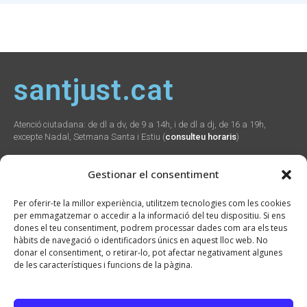
santjust.cat
Atenció ciutadana: de dl a dv, de 9 a 14h, i de dl a dj, de 16 a 19h,
excepte Nadal, Setmana Santa i Estiu (
consulteu horaris
)
Gestionar el consentiment
Social
Webs
Contacte
Per oferir-te la millor experiència, utilitzem tecnologies com les cookies
municipals
per emmagatzemar o accedir a la informació del teu dispositiu. Si ens
Plaça Verdaguer, 2
dones el teu consentiment, podrem processar dades com ara els teus
Sant Just Desvern,
Promunsa
hàbits de navegació o identificadors únics en aquest lloc web. No
08960
Promoció Econòmica
donar el consentiment, o retirar-lo, pot afectar negativament algunes
934 804 800
seu.cat
de les característiques i funcions de la pàgina.
ajuntament@santjust.
santjust.org
cat
Ràdio Desvern