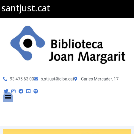
santjust.cat
93 475 63 00
b.st.just@diba.cat
Carles Mercader, 17