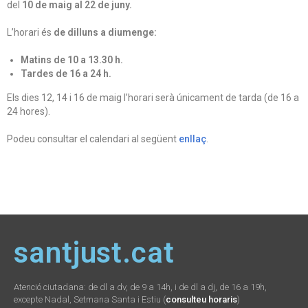
del
10 de maig al 22 de juny.
L’horari és
de dilluns a diumenge:
Matins de 10 a 13.30 h.
Tardes de 16 a 24 h.
Els dies 12, 14 i 16 de maig l’horari serà únicament de tarda (de 16 a
24 hores).
Podeu consultar el calendari al següent
enllaç
.
santjust.cat
Atenció ciutadana: de dl a dv, de 9 a 14h, i de dl a dj, de 16 a 19h,
excepte Nadal, Setmana Santa i Estiu (
consulteu horaris
)