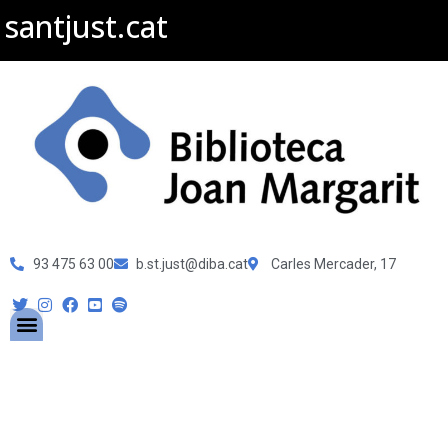
santjust.cat
93 475 63 00
b.st.just@diba.cat
Carles Mercader, 17