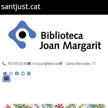
santjust.cat
93 475 63 00
b.st.just@diba.cat
Carles Mercader, 17