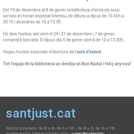
Del 19 de desembre al 8 de gener, la biblioteca oferirà els seus
serveis en horari especial intensiu, de dilluns a dijous de 15.45h a
20.15 i divendres de 10 a 13.30.
Els dies festius, així com el 24 i 31 de desembre i 7 de gener,
romandrà tancada. El dijous dia 5 de gener obrirà de 10 a 13.30h.
Vegeu horaris especials d’obertura de l’
aula d’estudi
.
Tot l’equip de la biblioteca us desitja un Bon Nadal i feliç any nou!
santjust.cat
Atenció ciutadana: de dl a dv, de 9 a 14h, i de dl a dj, de 16 a 19h,
excepte Nadal, Setmana Santa i Estiu (
consulteu horaris
)