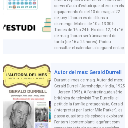
servei d’aula d’estudi que ofereixen els
equipaments és del 10 de maig al 22
de juny. L’horari és de dilluns a
diumenge: Matins de 10 a 13.30 h.
Tardes de 16 a 24 h. Els dies 12, 14 i 16
de maig l’horari serà únicament de
tarda (de 16 a 24 hores). Podeu
consultar el calendari al següent enllaç.
Autor del mes: Gerald Durrell
Durant el mes de maig. Autor del mes:
Gerald Durrell (Jamshedpur, Índia, 1925
– Jersey, 1995). A l’entretinguda sèrie
britànica de televisió The Durrells, el
petit de la família protagonista, Gerald
(interpretat per l’actor Milo Parker), es
passa quasi tots els episodis explorant
l’entorn i contemplant i agafant com
mascotes tots els animals possibles.