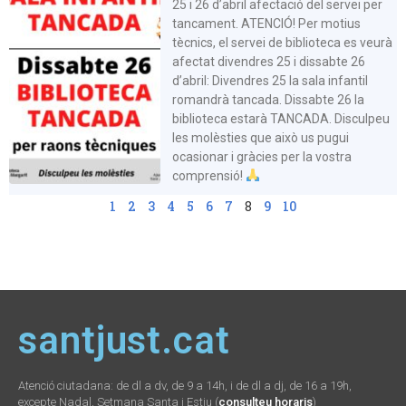
25 i 26 d’abril afectació del servei per
tancament. ATENCIÓ! Per motius
tècnics, el servei de biblioteca es veurà
afectat divendres 25 i dissabte 26
d’abril: Divendres 25 la sala infantil
romandrà tancada. Dissabte 26 la
biblioteca estarà TANCADA. Disculpeu
les molèsties que això us pugui
ocasionar i gràcies per la vostra
comprensió!
1
2
3
4
5
6
7
8
9
10
santjust.cat
Atenció ciutadana: de dl a dv, de 9 a 14h, i de dl a dj, de 16 a 19h,
excepte Nadal, Setmana Santa i Estiu (
consulteu horaris
)