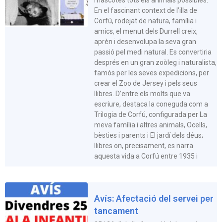
En el fascinant context de l’illa de
Corfú, rodejat de natura, família i
amics, el menut dels Durrell creix,
aprèn i desenvolupa la seva gran
passió pel medi natural. Es convertiria
després en un gran zoòleg i naturalista,
famós per les seves expedicions, per
crear el Zoo de Jersey i pels seus
llibres. D’entre els molts que va
escriure, destaca la coneguda com a
Trilogia de Corfú, configurada per La
meva família i altres animals, Ocells,
bèsties i parents i El jardí dels déus;
llibres on, precisament, es narra
aquesta vida a Corfú entre 1935 i
Avís: Afectació del servei per
tancament