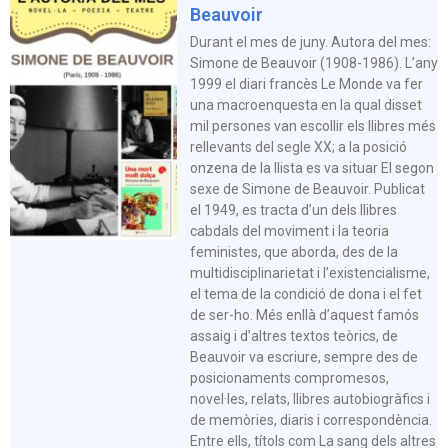
Beauvoir
Durant el mes de juny. Autora del mes:
Simone de Beauvoir (1908-1986). L’any
1999 el diari francès Le Monde va fer
una macroenquesta en la qual disset
mil persones van escollir els llibres més
rellevants del segle XX; a la posició
onzena de la llista es va situar El segon
sexe de Simone de Beauvoir. Publicat
el 1949, es tracta d’un dels llibres
cabdals del moviment i la teoria
feministes, que aborda, des de la
multidisciplinarietat i l’existencialisme,
el tema de la condició de dona i el fet
de ser-ho. Més enllà d’aquest famós
assaig i d’altres textos teòrics, de
Beauvoir va escriure, sempre des de
posicionaments compromesos,
novel·les, relats, llibres autobiogràfics i
de memòries, diaris i correspondència.
Entre ells, títols com La sang dels altres