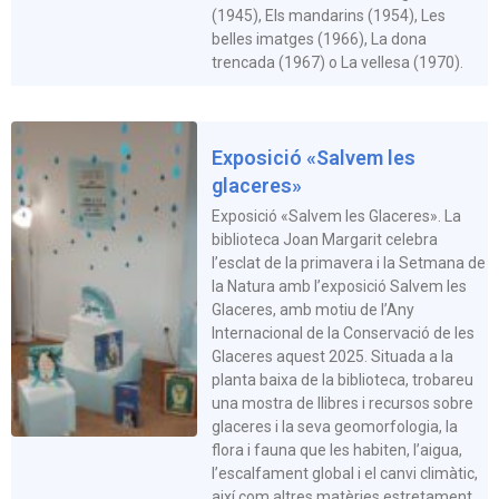
(1945), Els mandarins (1954), Les
belles imatges (1966), La dona
trencada (1967) o La vellesa (1970).
Exposició «Salvem les
glaceres»
Exposició «Salvem les Glaceres». La
biblioteca Joan Margarit celebra
l’esclat de la primavera i la Setmana de
la Natura amb l’exposició Salvem les
Glaceres, amb motiu de l’Any
Internacional de la Conservació de les
Glaceres aquest 2025. Situada a la
planta baixa de la biblioteca, trobareu
una mostra de llibres i recursos sobre
glaceres i la seva geomorfologia, la
flora i fauna que les habiten, l’aigua,
l’escalfament global i el canvi climàtic,
així com altres matèries estretament