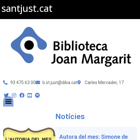
santjust.cat
93 475 63 00
b.st.just@diba.cat
Carles Mercader, 17
Notícies
Autora del mes: Simone de