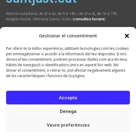
Atenció ciutadana: de dl a dv, de 9 a 14h, i de dl a dj, de 16 a 19h,
excepte Nadal, Setmana Santa i Estiu (
consulteu horaris
)
Gestionar el consentiment
Social
Webs
Contacte
Per oferir-te la millor experiència, utilitzem tecnologies com les cookies
municipals
per emmagatzemar o accedir a la informació del teu dispositiu. Si ens
Plaça Verdaguer, 2
dones el teu consentiment, podrem processar dades com ara els teus
Sant Just Desvern,
Promunsa
hàbits de navegació o identificadors únics en aquest lloc web. No
08960
Promoció Econòmica
donar el consentiment, o retirar-lo, pot afectar negativament algunes
934 804 800
seu.cat
de les característiques i funcions de la pàgina.
ajuntament@santjust.
santjust.org
cat
Ràdio Desvern
Accepta
Denega
2026 © Ajuntament de Sant Just Desvern · CIF: P0821900H · Tots els drets
reservats
Veure preferències
Avís Legal
Política de privacitat