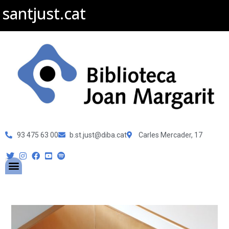
santjust.cat
93 475 63 00
b.st.just@diba.cat
Carles Mercader, 17