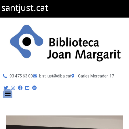
santjust.cat
93 475 63 00
b.st.just@diba.cat
Carles Mercader, 17