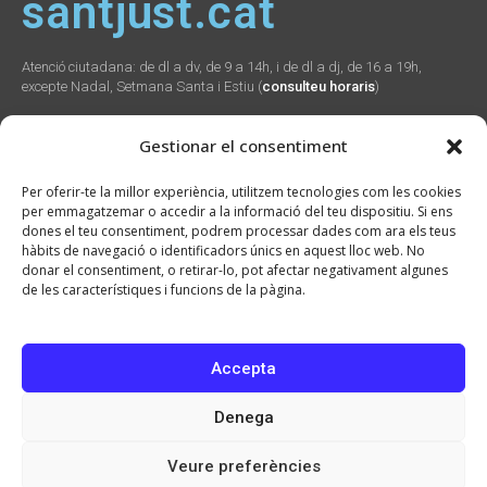
santjust.cat
Atenció ciutadana: de dl a dv, de 9 a 14h, i de dl a dj, de 16 a 19h,
excepte Nadal, Setmana Santa i Estiu (
consulteu horaris
)
Gestionar el consentiment
Social
Webs
Contacte
Per oferir-te la millor experiència, utilitzem tecnologies com les cookies
municipals
per emmagatzemar o accedir a la informació del teu dispositiu. Si ens
Plaça Verdaguer, 2
dones el teu consentiment, podrem processar dades com ara els teus
Sant Just Desvern,
Promunsa
hàbits de navegació o identificadors únics en aquest lloc web. No
08960
Promoció Econòmica
donar el consentiment, o retirar-lo, pot afectar negativament algunes
934 804 800
seu.cat
de les característiques i funcions de la pàgina.
ajuntament@santjust.
santjust.org
cat
Ràdio Desvern
Accepta
Denega
2026 © Ajuntament de Sant Just Desvern · CIF: P0821900H · Tots els drets
reservats
Veure preferències
Avís Legal