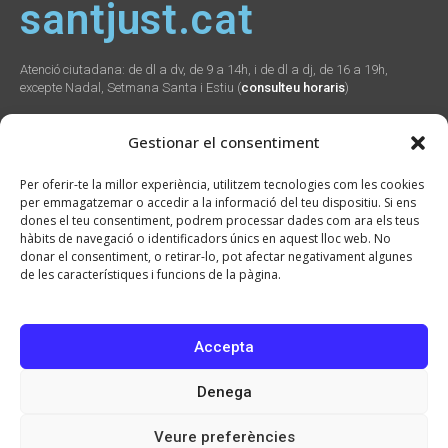
santjust.cat
Atenció ciutadana: de dl a dv, de 9 a 14h, i de dl a dj, de 16 a 19h,
excepte Nadal, Setmana Santa i Estiu (
consulteu horaris
)
Gestionar el consentiment
Social
Webs
Contacte
Per oferir-te la millor experiència, utilitzem tecnologies com les cookies
municipals
per emmagatzemar o accedir a la informació del teu dispositiu. Si ens
Plaça Verdaguer, 2
dones el teu consentiment, podrem processar dades com ara els teus
Sant Just Desvern,
Promunsa
hàbits de navegació o identificadors únics en aquest lloc web. No
08960
Promoció Econòmica
donar el consentiment, o retirar-lo, pot afectar negativament algunes
934 804 800
seu.cat
de les característiques i funcions de la pàgina.
ajuntament@santjust.
santjust.org
cat
Ràdio Desvern
Accepta
Denega
2026 © Ajuntament de Sant Just Desvern · CIF: P0821900H · Tots els drets
reservats
Veure preferències
Avís Legal