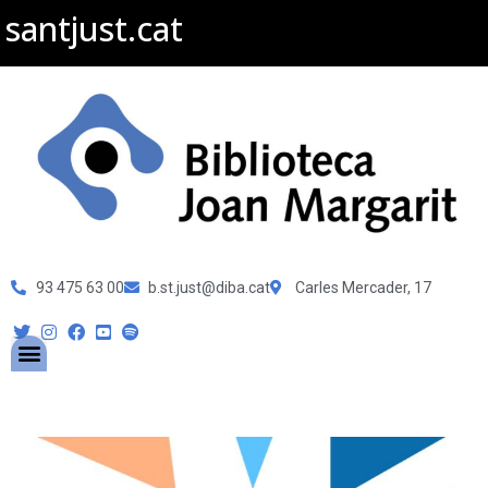
santjust.cat
93 475 63 00
b.st.just@diba.cat
Carles Mercader, 17