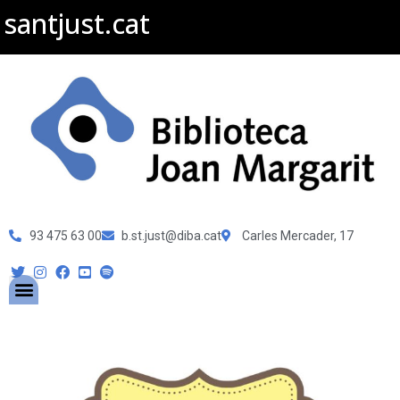
santjust.cat
93 475 63 00
b.st.just@diba.cat
Carles Mercader, 17