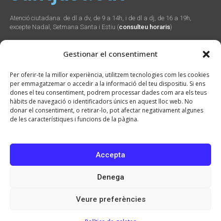
Atenció ciutadana: de dl a dv, de 9 a 14h, i de dl a dj, de 16 a 19h,
excepte Nadal, Setmana Santa i Estiu (
consulteu horaris
)
Gestionar el consentiment
Social
Webs
Contacte
Per oferir-te la millor experiència, utilitzem tecnologies com les cookies
municipals
per emmagatzemar o accedir a la informació del teu dispositiu. Si ens
Plaça Verdaguer, 2
dones el teu consentiment, podrem processar dades com ara els teus
Sant Just Desvern,
Promunsa
hàbits de navegació o identificadors únics en aquest lloc web. No
08960
Promoció Econòmica
donar el consentiment, o retirar-lo, pot afectar negativament algunes
934 804 800
seu.cat
de les característiques i funcions de la pàgina.
ajuntament@santjust.
santjust.org
cat
Ràdio Desvern
Accepta
Denega
2026 © Ajuntament de Sant Just Desvern · CIF: P0821900H · Tots els drets
reservats
Veure preferències
Avís Legal
Política de privacitat