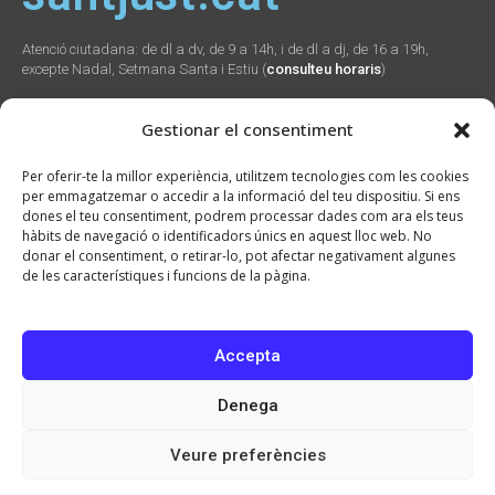
Atenció ciutadana: de dl a dv, de 9 a 14h, i de dl a dj, de 16 a 19h,
excepte Nadal, Setmana Santa i Estiu (
consulteu horaris
)
Gestionar el consentiment
Social
Webs
Contacte
Per oferir-te la millor experiència, utilitzem tecnologies com les cookies
municipals
per emmagatzemar o accedir a la informació del teu dispositiu. Si ens
Plaça Verdaguer, 2
dones el teu consentiment, podrem processar dades com ara els teus
Sant Just Desvern,
Promunsa
hàbits de navegació o identificadors únics en aquest lloc web. No
08960
Promoció Econòmica
donar el consentiment, o retirar-lo, pot afectar negativament algunes
934 804 800
seu.cat
de les característiques i funcions de la pàgina.
ajuntament@santjust.
santjust.org
cat
Ràdio Desvern
Accepta
Denega
2026 © Ajuntament de Sant Just Desvern · CIF: P0821900H · Tots els drets
reservats
Veure preferències
Avís Legal
Política de privacitat