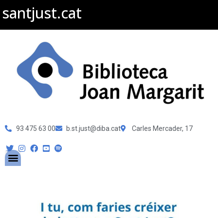
santjust.cat
93 475 63 00
b.st.just@diba.cat
Carles Mercader, 17