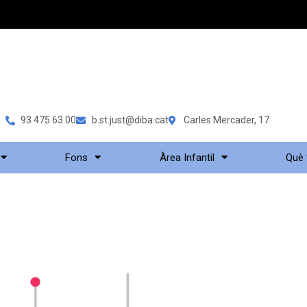
93 475 63 00
b.st.just@diba.cat
Carles Mercader, 17
Fons
Àrea Infantil
Què