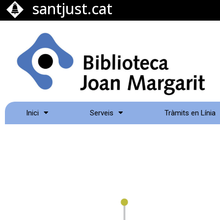
santjust.cat
Inici
Serveis
Tràmits en Línia