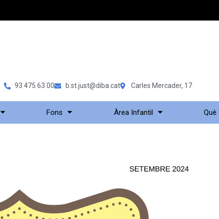
93 475 63 00
b.st.just@diba.cat
Carles Mercader, 17
Fons
Àrea Infantil
Què