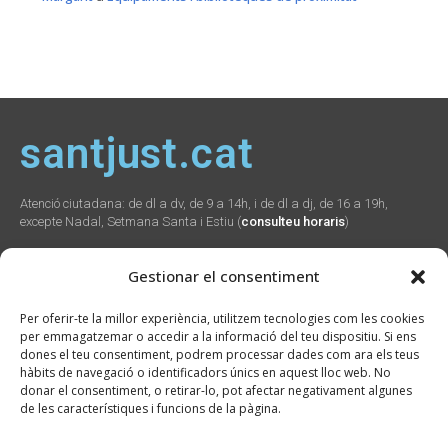
santjust.cat
Atenció ciutadana: de dl a dv, de 9 a 14h, i de dl a dj, de 16 a 19h,
excepte Nadal, Setmana Santa i Estiu (
consulteu horaris
)
Gestionar el consentiment
Social
Webs
Contacte
Per oferir-te la millor experiència, utilitzem tecnologies com les cookies
municipals
per emmagatzemar o accedir a la informació del teu dispositiu. Si ens
Plaça Verdaguer, 2
dones el teu consentiment, podrem processar dades com ara els teus
Sant Just Desvern,
Promunsa
hàbits de navegació o identificadors únics en aquest lloc web. No
08960
Promoció Econòmica
donar el consentiment, o retirar-lo, pot afectar negativament algunes
934 804 800
seu.cat
de les característiques i funcions de la pàgina.
ajuntament@santjust.
santjust.org
cat
Ràdio Desvern