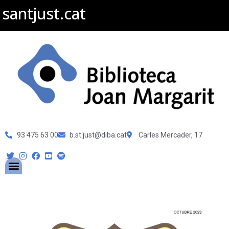
santjust.cat
93 475 63 00
b.st.just@diba.cat
Carles Mercader, 17